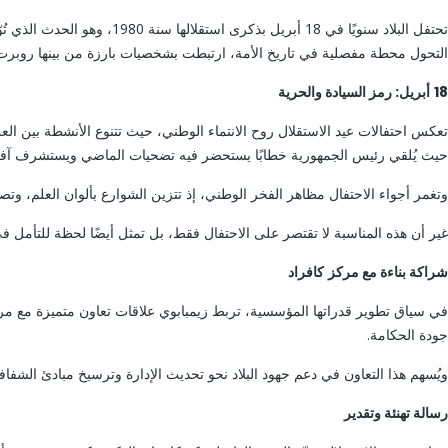
تحتفل البلاد سنويًا في 18
التحول محطة مفصلية في تاريخ الأمة، ارتبطت بشخصيات بارزة من بينها روبرت 
18
أبريل: رمز السيادة والحرية
تعكس احتفالات عيد الاستقلال روح الانتماء الوطني، حيث تتنوع الأنشطة بين ال
حيث يُلقي رئيس الجمهورية خطابًا يستحضر فيه تضحيات الماضي ويستشرف آفا
وتغمر أجواء الاحتفال مظاهر الفخر الوطني، إذ تتزين الشوارع بألوان العلم، وتصدح
غير أن هذه المناسبة لا تقتصر على الاحتفال فقط، بل تمثل أيضًا لحظة للتأمل في 
شراكة بناءة مع مركز
كافراد
في سياق تطوير قدراتها المؤسسية، تربط زيمبابوي علاقات تعاون متميزة مع مركز
جودة الحكامة.
ويُسهم هذا التعاون في دعم جهود البلاد نحو تحديث الإدارة وترسيخ مبادئ الشفافية
رسالة تهنئة وتقدير