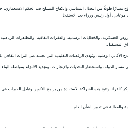
 أبريل بذكرى استقلالها سنة 1980، وهو الحدث الذي تُوّج مسارًا طويلًا من النضال السياسي والكفاح المس
موغابي، أول رئيس وزراء بعد الاستقلال.
عروض العسكرية، والخطابات الرسمية، والفقرات الثقافية، والتظاهرات الرياضية.
ق المستقبل.
 الأغاني الوطنية، وتُؤدى الرقصات التقليدية التي تجسد غنى التراث الثقافي للبل
مسار الدولة، واستحضار التحديات والإنجازات، وتجديد الالتزام بمواصلة البناء وا
 كافراد. وتتيح هذه الشراكة الاستفادة من برامج التكوين وتبادل الخبرات في 
 والفعالية في تدبير الشأن العام.