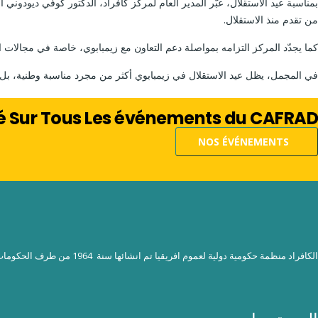
بمناسبة عيد الاستقلال، عبّر المدير العام لمركز كافراد، الدكتور كوفي ديودون
من تقدم منذ الاستقلال.
كما يجدّد المركز التزامه بمواصلة دعم التعاون مع زيمبابوي، خاصة في مجالات الحك
في المجمل، يظل عيد الاستقلال في زيمبابوي أكثر من مجرد مناسبة وطنية، بل 
né Sur Tous Les événements du CAFRAD?
NOS ÉVÉNEMENTS
الكافراد منظمة حكومية دولية لعموم افريقيا تم انشائها سنة 1964 من طرف الحكومات الافريقية بدعم قوي من اليونيسكو