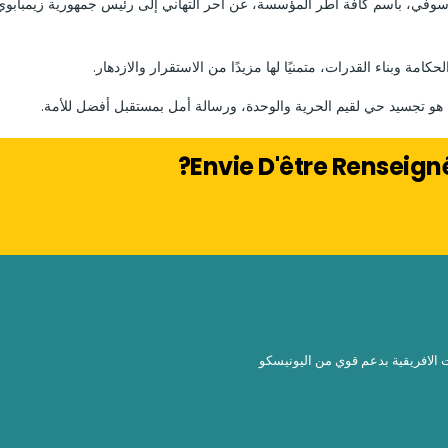
ي أسوفي، باسم كافة أطر المؤسسة، عن أحر التهاني إلى رئيس جمهورية زيمبابوي 
امة وبناء القدرات، متمنيًا لها مزيدًا من الاستقرار والازدهار.
هو تجسيد حي لقيم الحرية والوحدة، ورسالة أمل بمستقبل أفضل للأمة.
Envie D'être Renseig