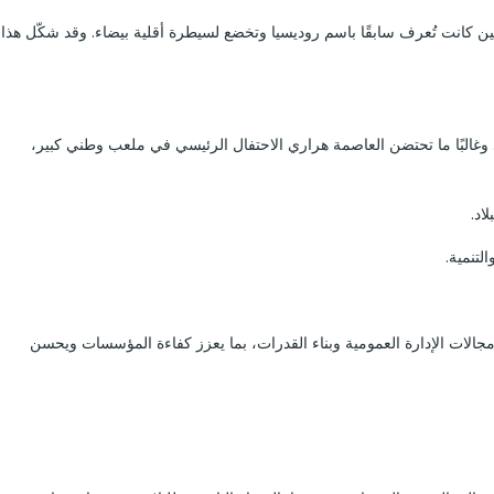
لح ضد الحكم الاستعماري، حين كانت تُعرف سابقًا باسم روديسيا وتخضع لسيطرة أقلية بيضاء. وقد شكّل هذا
 وغالبًا ما تحتضن العاصمة هراري الاحتفال الرئيسي في ملعب وطني كبير،
اد.
لتنمية.
مجالات الإدارة العمومية وبناء القدرات، بما يعزز كفاءة المؤسسات ويحسن