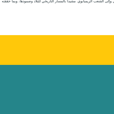
وإلى الشعب الزيمبابوي. مشيدا بالمسار التاريخي للبلاد وصمودها، وبما حققته