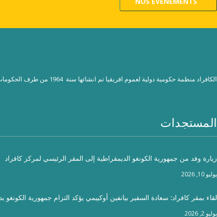
NOS ÉVÉNEMENTS
الكافراد منظمة حكومية دولية لعموم افريقيا تم انشائها سنة 1964 من طرف الحكومات الافريقية بدعم قوي من اليونيسكو
المستجدات
زيارة وفد من جمهورية الكونغو الديمقراطية إلى المقر الرئيسي لمركز كافراد
يوليو 10, 2026
لقاء بمقر كافراد: سعادة السفير بيانفين أوكييمي يؤكد التزام جمهورية الكونغو ب
يوليو 2, 2026