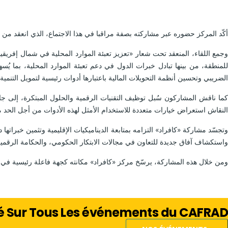
أكّد المركز حضوره عبر مشاركته بصفة مراقبا في هذا الاجتماع، الذي انعقد من 11 إلى 13 نونبر 2025 في فندق لاتور حسن بالاس بالرباط، المغرب.
وجمع اللقاء، المنعقد تحت شعار «تعزيز تعبئة الموارد المحلية في شمال إفريقيا
للمنطقة، من بينها تبادل خبرات الدول في دعم تعبئة الموارد المحلية، بما يُ
الضريبي وتحسين أنظمة التحويلات المالية باعتبارها أدوات رئيسية لتمويل التنمية.
كما ناقش المشاركون سُبل توظيف التقنيات الرقمية والحلول المبتكرة، إلى ج
النقاش استعراض خيارات متعددة للاستخدام الأمثل لهذه الأدوات من أجل الحد م
وتجسّد مشاركة «كافراد» التزامه بمتابعة الديناميكيات الإقليمية وتثمين خبراته
واستكشاف آفاق جديدة للتعاون في مجالات الابتكار الحكومي، والحكامة الرقمية، 
ومن خلال هذه المشاركة، يرسّخ مركز «كافراد» مكانته كجهة فاعلة رئيسية في 
né Sur Tous Les événements du CAFRAD?