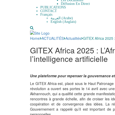
Les Documents
Diffusion En Direct
PUBLICATIONS
CONTACT
Français
العربية
(
Arabe
)
English
(
Anglais
)
Home
ACTUALITÉS
Actualités
GITEX Africa 2025 : 
GITEX Africa 2025 : L’Af
l’intelligence artificielle
Une plateforme pour repenser la gouvernance et 
Le GITEX Africa est, placé sous le Haut Patronage 
révolution a ouvert ses portes le 14 avril avec 
Akhannouch, qui a qualifié cette grande manifestation
rencontres à grande échelle, afin de croiser les id
coopération et de convergence des idées. La rév
Gouvernement a rappelé qu’il est important de pl
personnelles.