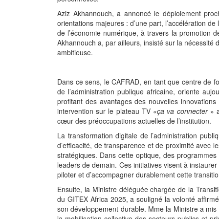
Aziz Akhannouch, a annoncé le déploiement procha
orientations majeures : d’une part, l’accélération de l
de l’économie numérique, à travers la promotion de
Akhannouch a, par ailleurs, insisté sur la nécessité
ambitieuse.
Dans ce sens, le CAFRAD, en tant que centre de for
de l’administration publique africaine, oriente aujo
profitant des avantages des nouvelles innovations 
intervention sur le plateau TV «
ça va connecter
» a
cœur des préoccupations actuelles de l’institution.
La transformation digitale de l’administration pub
d’efficacité, de transparence et de proximité avec l
stratégiques. Dans cette optique, des programmes d
leaders de demain. Ces initiatives visent à instaurer
piloter et d’accompagner durablement cette transiti
Ensuite, la Ministre déléguée chargée de la Tran
du GITEX Africa 2025, a souligné la volonté affirmé
son développement durable. Mme la Ministre a mis e
la mobilisation collective des secteurs publics et p