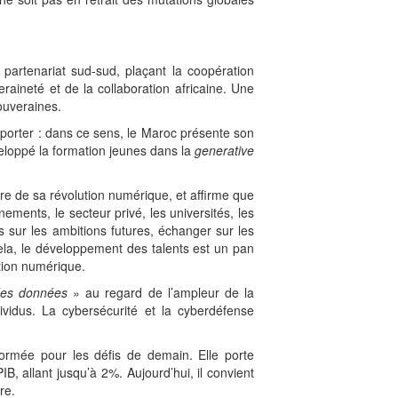
 partenariat sud-sud, plaçant la coopération
raineté et de la collaboration africaine. Une
ouveraines.
s porter : dans ce sens, le Maroc présente son
éveloppé la formation jeunes dans la
generative
re de sa révolution numérique, et affirme que
ments, le secteur privé, les universités, les
s sur les ambitions futures, échanger sur les
 cela, le développement des talents est un pan
ition numérique.
n des données
» au regard de l’ampleur de la
dividus. La cybersécurité et la cyberdéfense
formée pour les défis de demain. Elle porte
, allant jusqu’à 2%. Aujourd’hui, il convient
re.