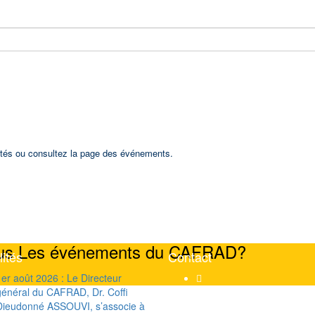
utés ou consultez la page des événements.
Tous Les événements du CAFRAD?
lités
Contact
1er août 2026 : Le Directeur
général du CAFRAD, Dr. Coffi
Rue Mohammed Jazouli 1
Dieudonné ASSOUVI, s’associe à
Hassan, Rabat 10000