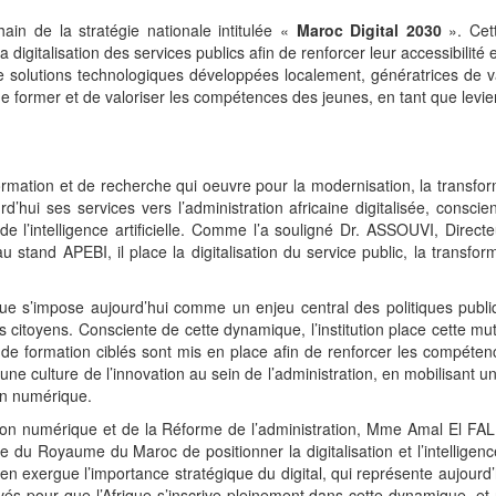
in de la stratégie nationale intitulée «
Maroc Digital 2030
». Cett
a digitalisation des services publics afin de renforcer leur accessibilité e
 solutions technologiques développées localement, génératrices de va
 de former et de valoriser les compétences des jeunes, en tant que levi
mation et de recherche qui oeuvre pour la modernisation, la transform
urd’hui ses services vers l’administration africaine digitalisée, consc
de l’intelligence artificielle. Comme l’a souligné Dr. ASSOUVI, Dire
u stand APEBI, il place la digitalisation du service public, la transfor
lique s’impose aujourd’hui comme un enjeu central des politiques pub
es citoyens. Consciente de cette dynamique, l’institution place cette m
e formation ciblés sont mis en place afin de renforcer les compéten
 une culture de l’innovation au sein de l’administration, en mobilisant 
on numérique.
sition numérique et de la Réforme de l’administration, Mme Amal El
e du Royaume du Maroc de positionner la digitalisation et l’intelligenc
n exergue l’importance stratégique du digital, qui représente aujourd
rivés pour que l’Afrique s’inscrive pleinement dans cette dynamique, et