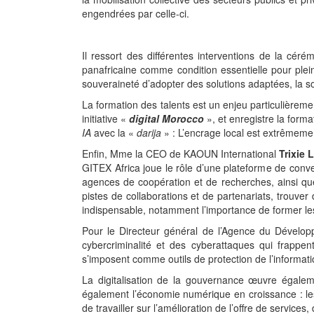
engendrées par celle-ci.
Il ressort des différentes interventions de la cér
panafricaine comme condition essentielle pour plein
souveraineté d’adopter des solutions adaptées, la s
La formation des talents est un enjeu particulièremen
initiative «
digital Morocco
», et enregistre la forma
IA
avec la «
darija
» : L’encrage local est extrêmeme
Enfin, Mme la CEO de KAOUN International
Trixie
GITEX Africa joue le rôle d’une plateforme de conve
agences de coopération et de recherches, ainsi que 
pistes de collaborations et de partenariats, trouver 
indispensable, notamment l’importance de former les
Pour le Directeur général de l’Agence du Dévelo
cybercriminalité et des cyberattaques qui frappent
s’imposent comme outils de protection de l’informati
La digitalisation de la gouvernance œuvre égaleme
également l’économie numérique en croissance : les 
de travailler sur l’amélioration de l’offre de services