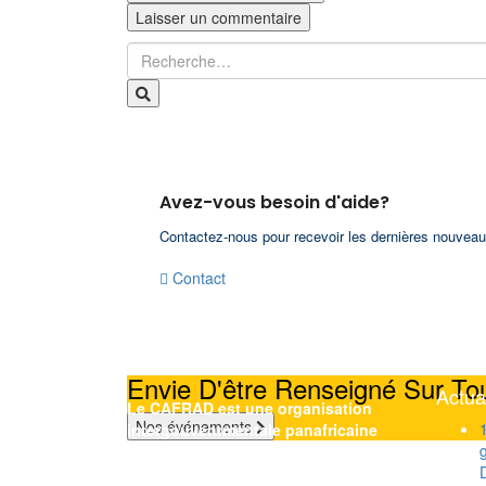
Avez-vous besoin d'aide?
Contactez-nous pour recevoir les dernières nouvea
Contact
Envie D'être Renseigné Sur 
Actua
Le CAFRAD est une organisation
Nos événements
intergouvenrmentale panafricaine
créée en 1964 par les gouvernements
Africains avec le support de