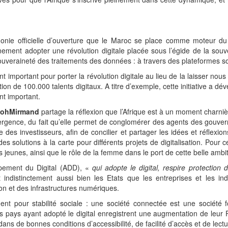
émonie officielle d’ouverture que le Maroc se place comme moteur du
ement adopter une révolution digitale placée sous l’égide de la souve
ouveraineté des traitements des données : à travers des plateformes s
t important pour porter la révolution digitale au lieu de la laisser nou
tion de 100.000 talents digitaux. A titre d’exemple, cette initiative a d
nt important.
 LohMirmand
partage la réflexion que l’Afrique est à un moment charniè
rgence, du fait qu’elle permet de conglomérer des agents des gouverne
des investisseurs, afin de concilier et partager les idées et réflexion
des solutions à la carte pour différents projets de digitalisation. Pour
 jeunes, ainsi que le rôle de la femme dans le port de cette belle amb
ppement du Digital (ADD), «
qui adopte le digital, respire protectio
 indistinctement aussi bien les Etats que les entreprises et les in
on et des infrastructures numériques.
nt pour stabilité sociale : une société connectée est une société 
pays ayant adopté le digital enregistrent une augmentation de leur PIB
, dans de bonnes conditions d’accessibilité, de facilité d’accès et de lectu