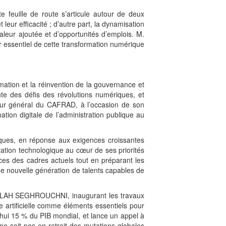
e feuille de route s’articule autour de deux
t leur efficacité ; d’autre part, la dynamisation
leur ajoutée et d’opportunités d’emplois. M.
er essentiel de cette transformation numérique
ation et la réinvention de la gouvernance et
iente des défis des révolutions numériques, et
cteur général du CAFRAD, à l’occasion de son
mation digitale de l’administration publique au
liques, en réponse aux exigences croissantes
utation technologique au cœur de ses priorités
ces des cadres actuels tout en préparant les
une nouvelle génération de talents capables de
 FALLAH SEGHROUCHNI, inaugurant les travaux
e artificielle comme éléments essentiels pour
’hui 15 % du PIB mondial, et lance un appel à
 ne soit pas en retrait des mutations globales