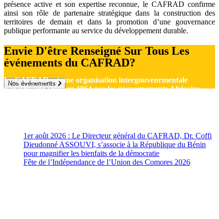
présence active et son expertise reconnue, le CAFRAD confirme
ainsi son rôle de partenaire stratégique dans la construction des
territoires de demain et dans la promotion d’une gouvernance
publique performante au service du développement durable.
Envie D'être Renseigné Sur Tous Les
événements du CAFRAD?
Le CAFRAD est une organisation intergouvenrmentale
Nos événements
panafricaine créée en 1964 par les gouvernements Africains
avec le support de l’UNESCO
Actualités
1er août 2026 : Le Directeur général du CAFRAD, Dr. Coffi
Dieudonné ASSOUVI, s’associe à la République du Bénin
pour magnifier les bienfaits de la démocratie
août 1, 2026
Fête de l’Indépendance de l’Union des Comores 2026
août 1,
2026
Contact
Rue Mohammed Jazouli 173 Hassan, Rabat 10000
Téléphone: +212 539 322 707