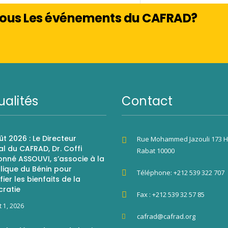
 Tous Les événements du CAFRAD?
ualités
Contact
ût 2026 : Le Directeur
Rue Mohammed Jazouli 173 H
l du CAFRAD, Dr. Coffi
Rabat 10000
nné ASSOUVI, s’associe à la
lique du Bénin pour
Téléphone: +212 539 322 707
ier les bienfaits de la
ratie
Fax : +212 539 32 57 85
t 1, 2026
cafrad@cafrad.org