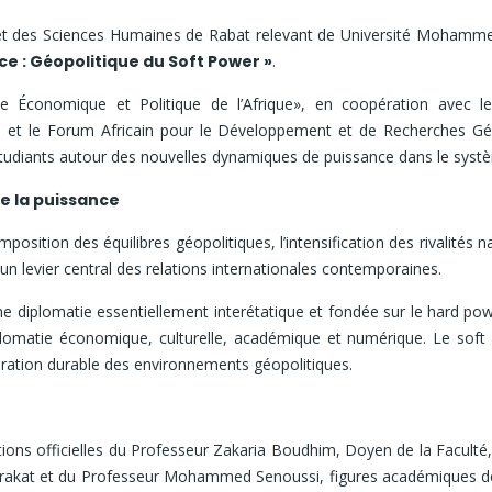
et des Sciences Humaines de Rabat relevant de Université Mohammed 
ce : Géopolitique du Soft Power »
.
 Économique et Politique de l’Afrique», en coopération avec l
et le Forum Africain pour le Développement et de Recherches Géo
 étudiants autour des nouvelles dynamiques de puissance dans le systè
de la puissance
osition des équilibres géopolitiques, l’intensification des rivalités n
 levier central des relations internationales contemporaines.
e diplomatie essentiellement interétatique et fondée sur le hard pow
iplomatie économique, culturelle, académique et numérique. Le sof
uration durable des environnements géopolitiques.
ions officielles du Professeur Zakaria Boudhim, Doyen de la Faculté
akat et du Professeur Mohammed Senoussi, figures académiques de 