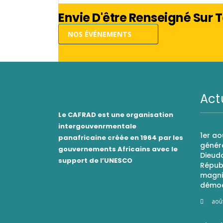
Envie D'être Renseigné Sur
NOS ÉVÉNEMENTS
Act
Le CAFRAD est une organisation
intergouvenrmentale
1er ao
panafricaine créée en 1964 par les
généra
gouvernements Africains avec le
Dieudo
support de l’UNESCO
Répub
magnif
démoc
aoû