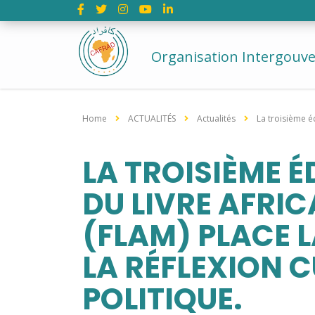
Organisation Intergouv
Home
ACTUALITÉS
Actualités
La troisième é
LA TROISIÈME É
DU LIVRE AFRI
(FLAM) PLACE 
LA RÉFLEXION 
POLITIQUE.