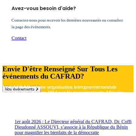
Avez-vous besoin d'aide?
Contactez-nous pour recevoir les dernières nouveautés ou consultez
la page des événements.
Contact
Envie D'être Renseigné Sur Tous Les
événements du CAFRAD?
Le CAFRAD est une organisation intergouvenrmentale
Nos événements
panafricaine créée en 1964 par les gouvernements Africains
avec le support de l’UNESCO
Actualités
1er août 2026 : Le Directeur général du CAFRAD, Dr. Coffi
Dieudonné ASSOUVI, s’associe à la République du Bénin
pour magnifier les bienfaits de la démocratie
août 1, 2026