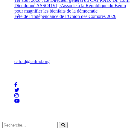
1er août 2026 : Le Directeur général du CAFRAD, Dr. Coffi
Dieudonné ASSOUVI, s’associe à la République du Bénin
pour magnifier les bienfaits de la démocratie
août 1, 2026
Fête de l’Indépendance de l’Union des Comores 2026
août 1,
2026
Contact
Rue Mohammed Jazouli 173 Hassan, Rabat 10000
Téléphone: +212 539 322 707
Fax : +212 539 32 57 85
cafrad@cafrad.org
Restez En Contact
Recherche
© 2026 CAFRAD | Organisation Intergouvernementale