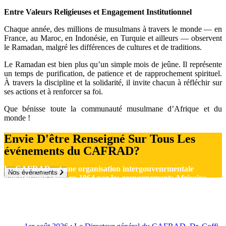
Entre Valeurs Religieuses et Engagement Institutionnel
Chaque année, des millions de musulmans à travers le monde — en
France, au Maroc, en Indonésie, en Turquie et ailleurs — observent
le Ramadan, malgré les différences de cultures et de traditions.
Le Ramadan est bien plus qu’un simple mois de jeûne. Il représente
un temps de purification, de patience et de rapprochement spirituel.
À travers la discipline et la solidarité, il invite chacun à réfléchir sur
ses actions et à renforcer sa foi.
Que bénisse toute la communauté musulmane d’Afrique et du
monde !
Envie D'être Renseigné Sur Tous Les
événements du CAFRAD?
Le CAFRAD est une organisation intergouvenrmentale
Nos événements
panafricaine créée en 1964 par les gouvernements Africains
avec le support de l’UNESCO
Actualités