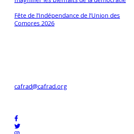
août 1, 2026
Fête de l’Indépendance de l’Union des
Comores 2026
août 1, 2026
Contact
Rue Mohammed Jazouli 173 Hassan,
Rabat 10000
Téléphone: +212 539 322 707
Fax : +212 539 32 57 85
cafrad@cafrad.org
Restez En Contact