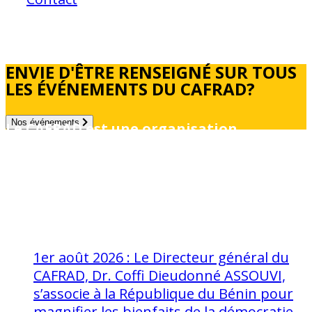
ENVIE D'ÊTRE RENSEIGNÉ SUR TOUS
LES ÉVÉNEMENTS DU CAFRAD?
Nos événements
Le CAFRAD est une organisation
intergouvenrmentale panafricaine créée
en 1964 par les gouvernements Africains
avec le support de l’UNESCO
Actualités
1er août 2026 : Le Directeur général du
CAFRAD, Dr. Coffi Dieudonné ASSOUVI,
s’associe à la République du Bénin pour
magnifier les bienfaits de la démocratie