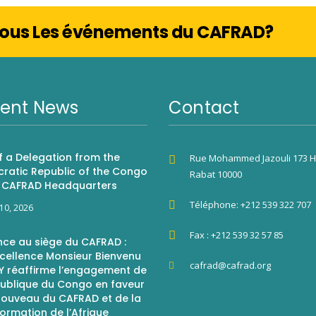
 Tous Les événements du CAFRAD?
ent News
Contact
of a Delegation from the
Rue Mohammed Jazouli 173 H
ratic Republic of the Congo
Rabat 10000
e CAFRAD Headquarters
Téléphone: +212 539 322 707
 10, 2026
Fax : +212 539 32 57 85
nce au siège du CAFRAD :
xcellence Monsieur Bienvenu
cafrad@cafrad.org
Y réaffirme l’engagement de
publique du Congo en faveur
nouveau du CAFRAD et de la
ormation de l’Afrique