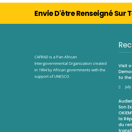
Envie D'être Renseigné Sur
Rec
CAFRAD is a Pan African
Intergovernmental Organization created
Visit 
in 1964 by African governments with the
Democ
support of UNESCO
to th
July
Audie
Son E
OKIEM
la Ré
du re
transf