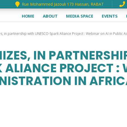
Rue Mohammed Jazouli 173 Hassan, RABAT
HOME
ABOUT
MEDIA SPACE
EVENTS
 in partnership with UNESCO-Spark Aliance Project : Webinar on AI in Public Ad
ZES, IN PARTNERSHI
ALIANCE PROJECT : 
INISTRATION IN AFRI