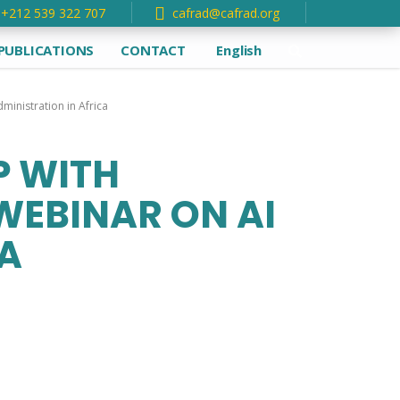
+212 539 322 707
cafrad@cafrad.org
PUBLICATIONS
CONTACT
English
ministration in Africa
P WITH
WEBINAR ON AI
CA